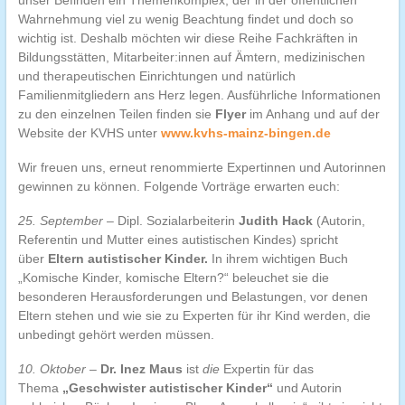
unser Befinden ein Themenkomplex, der in der öffentlichen
Wahrnehmung viel zu wenig Beachtung findet und doch so
wichtig ist. Deshalb möchten wir diese Reihe Fachkräften in
Bildungsstätten, Mitarbeiter:innen auf Ämtern, medizinischen
und therapeutischen Einrichtungen und natürlich
Familienmitgliedern ans Herz legen. Ausführliche Informationen
zu den einzelnen Teilen finden sie
Flyer
im Anhang und auf der
Website der KVHS unter
www.kvhs-mainz-bingen.de
Wir freuen uns, erneut renommierte Expertinnen und Autorinnen
gewinnen zu können. Folgende Vorträge erwarten euch:
25. September
– Dipl. Sozialarbeiterin
Judith Hack
(Autorin,
Referentin und Mutter eines autistischen Kindes) spricht
über
Eltern autistischer Kinder.
In ihrem wichtigen Buch
„Komische Kinder, komische Eltern?“ beleuchet sie die
besonderen Herausforderungen und Belastungen, vor denen
Eltern stehen und wie sie zu Experten für ihr Kind werden, die
unbedingt gehört werden müssen.
10. Oktober
–
Dr. Inez Maus
ist
die
Expertin für das
Thema
„Geschwister autistischer Kinder“
und Autorin