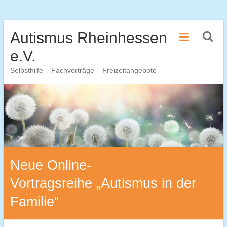
Zum
Autismus Rheinhessen
Inhalt
springen
e.V.
Selbsthilfe – Fachvorträge – Freizeitangebote
Neue Online-
Vortragsreihe „Autismus in der
Familie“