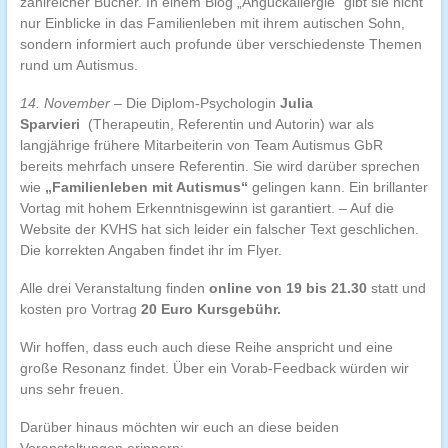
zahlreicher Bücher. In einem Blog „Anguckallergie“ gibt sie nicht
nur Einblicke in das Familienleben mit ihrem autischen Sohn,
sondern informiert auch profunde über verschiedenste Themen
rund um Autismus.
14. November
– Die Diplom-Psychologin
Julia
Sparvieri
(Therapeutin, Referentin und Autorin) war als
langjährige frühere Mitarbeiterin von Team Autismus GbR
bereits mehrfach unsere Referentin. Sie wird darüber sprechen
wie
„Familienleben mit Autismus“
gelingen kann. Ein brillanter
Vortag mit hohem Erkenntnisgewinn ist garantiert. – Auf die
Website der KVHS hat sich leider ein falscher Text geschlichen.
Die korrekten Angaben findet ihr im Flyer.
Alle drei Veranstaltung finden
online von 19 bis 21.30
statt und
kosten pro Vortrag
20 Euro Kursgebühr.
Wir hoffen, dass euch auch diese Reihe anspricht und eine
große Resonanz findet. Über ein Vorab-Feedback würden wir
uns sehr freuen.
Darüber hinaus möchten wir euch an diese beiden