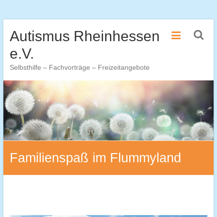
Zum
Autismus Rheinhessen
Inhalt
springen
e.V.
Selbsthilfe – Fachvorträge – Freizeitangebote
Familienspaß im Flummyland